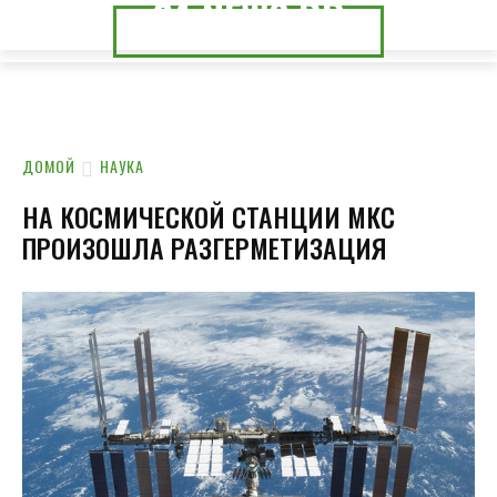
24.NEWS.DP
24.NEWS.CK
ДОМОЙ
НАУКА
НА КОСМИЧЕСКОЙ СТАНЦИИ МКС
ПРОИЗОШЛА РАЗГЕРМЕТИЗАЦИЯ