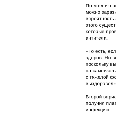
По мнению эк
можно зараз
вероятность 
этого сущес
которые про
антитела.
«То есть, ес
здоров. Но в
поскольку в
на самоизоля
с тяжелой фо
выздоровел»
Второй вариа
получил плаз
инфекцию.