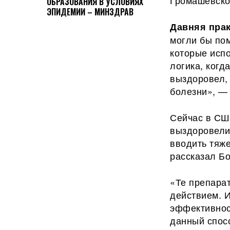
Громашевско
ОБРАЗОВАНИЯ В УСЛОВИЯХ
ЭПИДЕМИИ – МИНЗДРАВ
Давняя пра
могли бы пом
которые исп
логика, когд
выздоровел, 
болезни», — 
Сейчас в США
выздоровели,
вводить тяже
рассказал Б
«Те препара
действием. И
эффективнос
данный спос