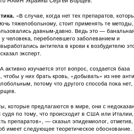
го НАМН Украины Сергей Борщев.
«В случае, когда нет тех препаратов, котор
ктика.
очь тяжелобольному, стоит применять те методы,
ользовались давным-давно. Ведь это — банальна
а у человека, переболевшего заболеванием и
выработались антитела в крови к возбудителю эт
сказал эксперт.
 активно изучается этот вопрос, создается база
 чтобы у них брать кровь, «добывать» из нее ант
лобольным, потому что другого способа пока нет,
орщев.
ты, которые предлагаются в мире, они с недоказ
 судя по тому, что происходит в США или Италии,
ть препаратов», — сказыл эпидемиолог, отметив,
об имеет следующее теоретическое обоснование.