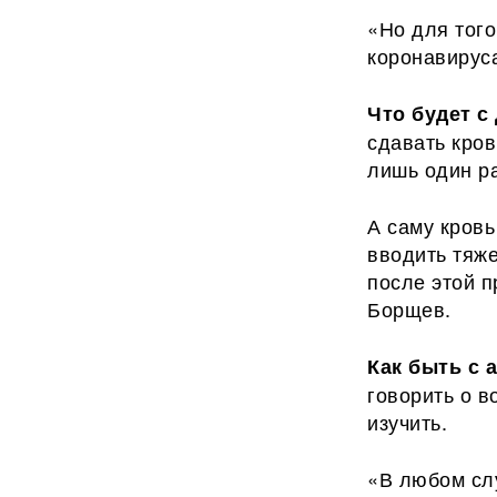
«Но для того
коронавирус
Что будет с
сдавать кров
лишь один ра
А саму кровь
вводить тяж
после этой п
Борщев.
Как быть с 
говорить о в
изучить.
«В любом слу