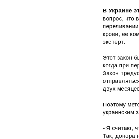
В Украине э
вопрос, что 
переливании
крови, ее ко
эксперт.
Этот закон б
когда при п
Закон предус
отправляться
двух месяце
Поэтому мет
украинским 
«Я считаю, ч
Так, донора 