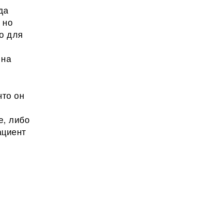
да
 но
то для
 на
что он
е, либо
ациент