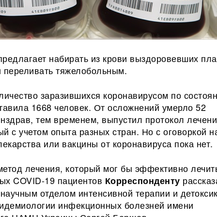
предлагает набирать из крови выздоровевших пла
и переливать тяжелобольным.
оличество заразившихся коронавирусом по состоя
тавила 1668 человек. От осложнений умерло 52
инздрав, тем временем, выпустил
протокол лечени
й с учетом опыта разных стран. Но с оговоркой на
лекарства или вакцины от коронавируса пока нет.
метод лечения, который мог бы эффективно лечит
ых COVID-19 пациентов
рассказ
Корреспонденту
научным отделом интенсивной терапии и детокси
пидемиологии инфекционных болезней имени