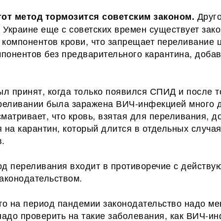
Друг
тот метод тормозится советским законом.
в Украине еще с советских времен существует зако
 компонентов крови, что запрещает переливание 
мпонентов без предварительного карантина, доба
ыл принят, когда только появился СПИД и после т
ереливании была заражена ВИЧ-инфекцией много д
матривает, что кровь, взятая для переливания, 
 на карантин, который длится в отдельных случая
в.
од переливания входит в противоречие с действ
законодательством.
то на период пандемии законодательство надо ме
надо проверить на такие заболевания, как ВИЧ-и