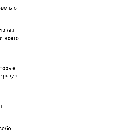
веть от
ли бы
 и всего
оторые
черкнул
е
ит
собо