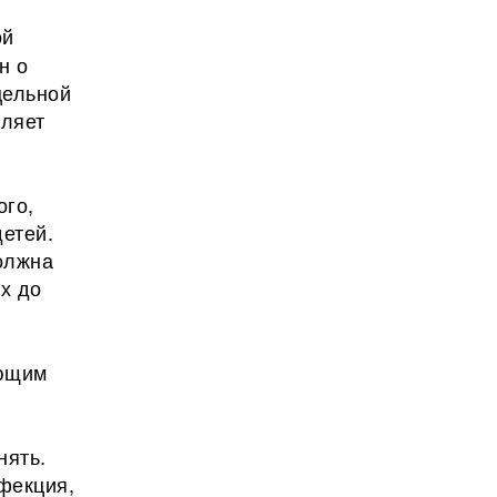
ой
н о
цельной
вляет
ого,
етей.
должна
х до
ующим
нять.
нфекция,