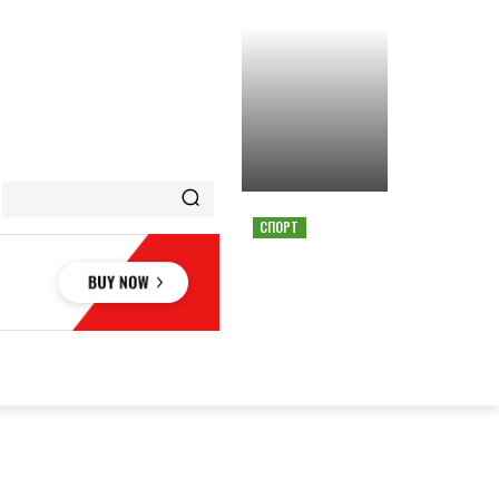
СПОРТ
СТРАШНАЯ АВАРИЯ
ОСТАНОВИЛА ГОНКУ
MOTOGP В АВСТРИИ
ОВЬЕ
НАУКА
АВТО
КУЛЬТУРА
СПОРТ
MORE
АУКА
АВТО
КУЛЬТУРА
СПОРТ
MORE