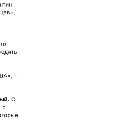
антин
яцев»,
то
водить
США», —
С
ный.
 с
оторые