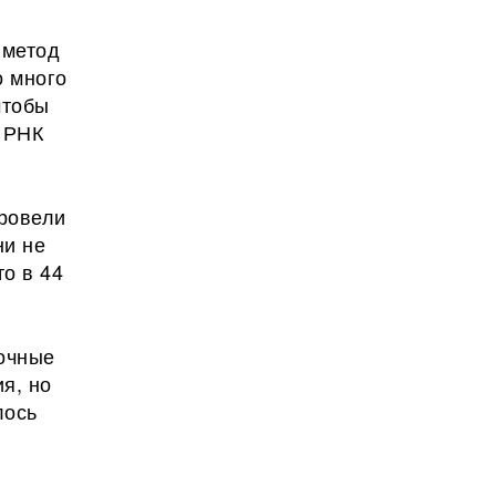
 метод
о много
чтобы
т РНК
провели
ни не
то в 44
точные
я, но
лось