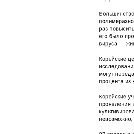
Большинство
полимеразной
раз повысить
его было пр
вируса — жи
Корейские ц
исследовани
могут переда
процента из
Корейские уч
проявления 
культивирова
невозможно, 
27 апреля в