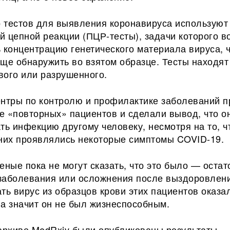
 тестов для выявления коронавируса используют
 цепной реакции (ПЦР-тесты), задачи которого в
 концентрацию генетического материала вируса, 
още обнаружить во взятом образце. Тесты находя
вого или разрушенного.
ентры по контролю и профилактике заболеваний 
е «повторных» пациентов и сделали вывод, что о
ть инфекцию другому человеку, несмотря на то, ч
 них проявлялись некоторые симптомы COVID-19.
еные пока не могут сказать, что это было — оста
заболевания или осложнения после выздоровлени
ть вирус из образцов крови этих пациентов оказа
а значит он не был жизнеспособным.
 архиве MedRxiv были опубликованы результаты