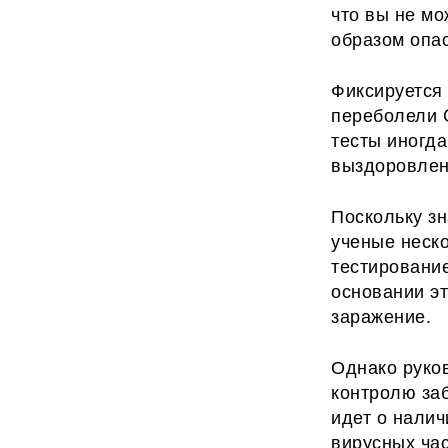
что вы не мо
образом опас
Фиксируется 
переболели 
тесты иногд
выздоровлен
Поскольку з
ученые неско
тестирование
основании эт
заражение.
Однако руков
контролю за
идет о налич
вирусных час