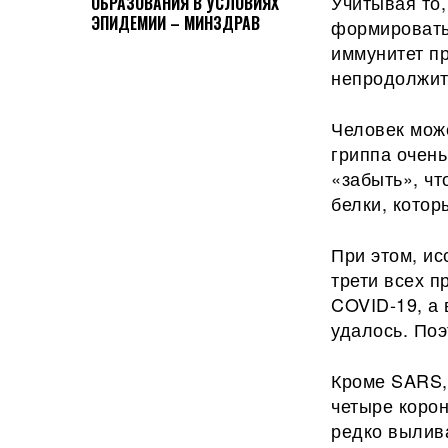
Учитывая то,
ОБРАЗОВАНИЯ В УСЛОВИЯХ
ЭПИДЕМИИ – МИНЗДРАВ
формировать
иммунитет п
непродолжит
Человек може
гриппа очень
«забыть», чт
белки, котор
При этом, ис
трети всех п
COVID-19, а 
удалось. Поэ
Кроме SARS,
четыре корон
редко вылива