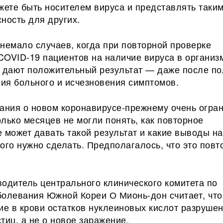
жете быть носителем вируса и представлять таки
ность для других.
немало случаев, когда при повторной проверке
COVID-19 пациентов на наличие вируса в организ
а дают положительный результат — даже после по
ия больного и исчезновения симптомов.
нания о новом коронавирусе-прежнему очень огра
лько месяцев не могли понять, как повторное
 может давать такой результат и какие выводы на
ого нужно сделать. Предполагалось, что это повт
одитель центрального клинического комитета по
болевания Южной Кореи О Мионь-дон считает, что
ие в крови остатков нуклеиновых кислот разруше
тиц, а не о новое заражение.