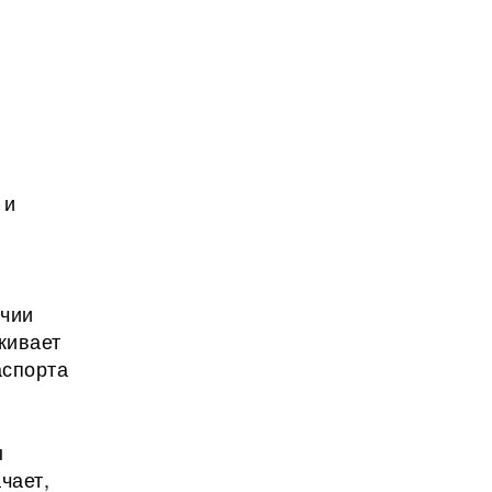
к
 и
ичии
живает
аспорта
ы
чает,