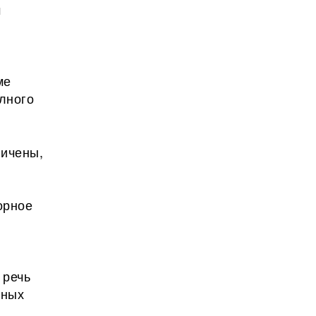
м
ме
лного
ничены,
орное
 речь
нных