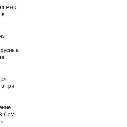
ная РНК
 в
из
ирусные
не
тел
 в три
чение
S-CoV-
ь.