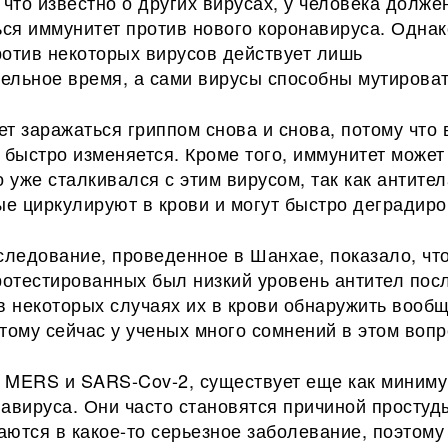
 что известно о других вирусах, у человека долже
ся иммунитет против нового коронавируса. Однак
ротив некоторых вирусов действует лишь
ельное время, а сами вирусы способны мутироват
т заражаться гриппом снова и снова, потому что 
 быстро изменяется. Кроме того, иммунитет может
о уже сталкивался с этим вирусом, так как антите
ые циркулируют в крови и могут быстро деградиро
следование, проведенное в Шанхае, показало, что
ротестированных был низкий уровень антител пос
в некоторых случаях их в крови обнаружить вооб
тому сейчас у ученых много сомнений в этом вопр
 MERS и SARS-Cov-2, существует еще как миним
авируса. Они часто становятся причиной простуд
ются в какое-то серьезное заболевание, поэтому