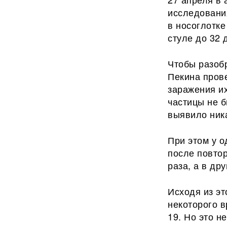
исследования
в носоглотке
стуле до 32 
Чтобы разобр
Пекина прове
заражения их
частицы не 
выявило ник
При этом у 
после повтор
раза, а в др
Исходя из эт
некоторого 
19. Но это н