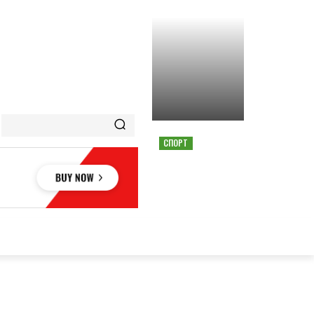
СПОРТ
СТРАШНАЯ АВАРИЯ
ОСТАНОВИЛА ГОНКУ
MOTOGP В АВСТРИИ
ОВЬЕ
НАУКА
АВТО
КУЛЬТУРА
СПОРТ
MORE
АУКА
АВТО
КУЛЬТУРА
СПОРТ
MORE