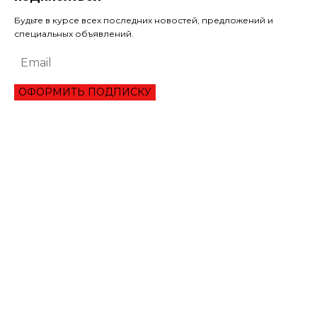
Будьте в курсе всех последних новостей, предложений и
специальных объявлений.
ОФОРМИТЬ ПОДПИСКУ
ЭКОНОМИКА
ПРЕИМУЩЕСТВА ОНЛАЙН КРЕДИТА «ВАША ГОТИВОЧКА»?
НБУ ОЦЕНИЛ ГЛУБИНУ КВАРТАЛЬНОЕ ПАДЕНИЕ ВВП
ЦЕНА НА ЗОЛОТО УСТАНОВИЛА ИСТОРИЧЕСКИЙ МАКСИМУМ
ЗАПАСЫ ГАЗА В ПХГ УКРАИНЫ ПРЕВЫСИЛИ 22 МЛРД КУБОМЕТРОВ