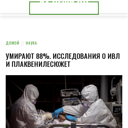
24.NEWS.DP
24.NEWS.CK
ДОМОЙ
НАУКА
УМИРАЮТ 88%. ИССЛЕДОВАНИЯ О ИВЛ
И ПЛАКВЕНИЛЕСЮЖЕТ