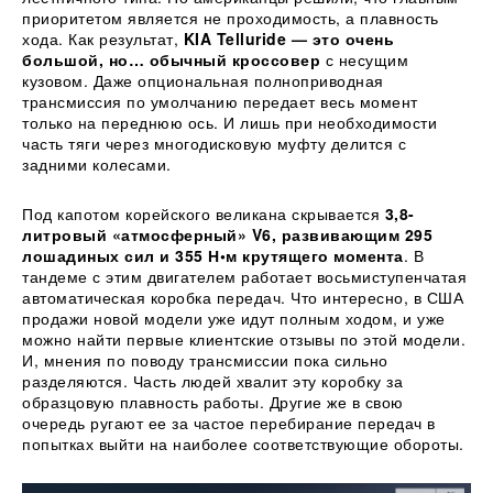
приоритетом является не проходимость, а плавность
хода. Как результат,
KIA Telluride — это очень
большой, но… обычный кроссовер
с несущим
кузовом. Даже опциональная полноприводная
трансмиссия по умолчанию передает весь момент
только на переднюю ось. И лишь при необходимости
часть тяги через многодисковую муфту делится с
задними колесами.
Под капотом корейского великана скрывается
3,8-
литровый «атмосферный» V6, развивающим 295
лошадиных сил и 355 Н•м крутящего момента
. В
тандеме с этим двигателем работает восьмиступенчатая
автоматическая коробка передач. Что интересно, в США
продажи новой модели уже идут полным ходом, и уже
можно найти первые клиентские отзывы по этой модели.
И, мнения по поводу трансмиссии пока сильно
разделяются. Часть людей хвалит эту коробку за
образцовую плавность работы. Другие же в свою
очередь ругают ее за частое перебирание передач в
попытках выйти на наиболее соответствующие обороты.