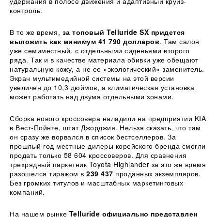
удержания в полосе движения и адаптивный круиз-
контроль.
В то же время,
за топовый Telluride SX придется
выложить как минимум 41 790 долларов
. Там салон
уже семиместный, с отдельными сиденьями второго
ряда. Так и в качестве материала обивки уже обещают
натуральную кожу, а не ее «экологический» заменитель.
Экран мультимедийной системы на этой версии
увеличен до 10,3 дюймов, а климатическая установка
может работать над двумя отдельными зонами.
Сборка нового кроссовера наладили на предприятии KIA
в Вест-Пойнте, штат Джорджия. Нельзя сказать, что там
он сразу же ворвался в список бестселлеров. За
прошлый год местные дилеры корейского бренда смогли
продать только 58 604 кроссоверов. Для сравнения
трехрядный паркетник Toyota Highlander за это же время
разошелся тиражом в
239 437
проданных экземпляров.
Без громких титулов и масштабных маркетинговых
компаний.
На нашем рынке
Telluride официально представлен