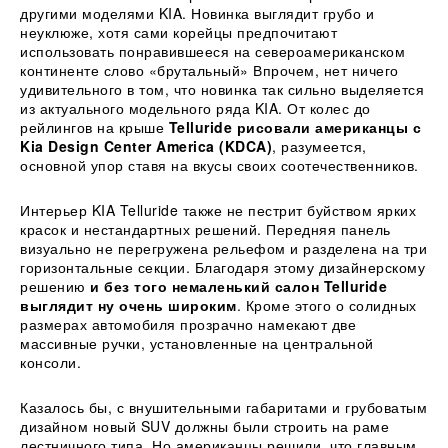
другими моделями KIA. Новинка выглядит грубо и
неуклюже, хотя сами корейцы предпочитают
использовать понравившееся на североамериканском
континенте слово «брутальный» Впрочем, нет ничего
удивительного в том, что новинка так сильно выделяется
из актуального модельного ряда KIA. От колес до
рейлингов на крыше
Telluride рисовали американцы с
Kia Design Center America (KDCA)
, разумеется,
основной упор ставя на вкусы своих соотечественников.
Интерьер KIA Telluride также не пестрит буйством ярких
красок и нестандартных решений. Передняя панель
визуально не перегружена рельефом и разделена на три
горизонтальные секции. Благодаря этому дизайнерскому
решению
и без того немаленький салон Telluride
выглядит ну очень широким
. Кроме этого о солидных
размерах автомобиля прозрачно намекают две
массивные ручки, установленные на центральной
консоли.
Казалось бы, с внушительными габаритами и грубоватым
дизайном новый SUV должны были строить на раме
лестничного типа. Но американцы решили, что главным