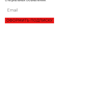
специальных объявлений.
ОФОРМИТЬ ПОДПИСКУ
ЭКОНОМИКА
ПРЕИМУЩЕСТВА ОНЛАЙН КРЕДИТА «ВАША ГОТИВОЧКА»?
НБУ ОЦЕНИЛ ГЛУБИНУ КВАРТАЛЬНОЕ ПАДЕНИЕ ВВП
ЦЕНА НА ЗОЛОТО УСТАНОВИЛА ИСТОРИЧЕСКИЙ МАКСИМУМ
ЗАПАСЫ ГАЗА В ПХГ УКРАИНЫ ПРЕВЫСИЛИ 22 МЛРД КУБОМЕТРОВ
КАБМИН ОЦЕНИЛ ПАДЕНИЕ ЭКОНОМИКИ ЗА КВАРТАЛ НА 14%