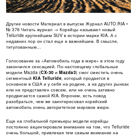
Другие новости Материал в выпуске Журнал AUTO.RIA •
№ 376 Читать журнал → Корейцы называют новый
Telluride крупнейшим SUV в истории марки KIA. А с
недавних пор он стал еще и важнейшим. В смысле,
титулованным…
Голосование за «Автомобиль года в мире» в этом году
закончился сенсацией.
По-настоящему глобальные
модели Mazda (
CX-30
и
Mazda3
) смог сместить очень
сегментный
KIA Telluride
, который продается в
основном в США и у себя на родине, а на других рынках
или не представлен совсем, или не очень активно
продвигается самой KIA. Впрочем, есть повод
разобраться, чем же заинтересовал корейский
автомобиль очень авторитетное мировое жюри.
Еще на глобальной премьеры модели корейцы
постоянно акцентировали внимание на том, что Telluride
очень большой, привлекая тем самым внимание на