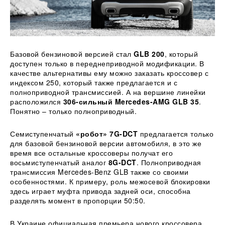
Базовой бензиновой версией стал
GLB 200
, который
доступен только в переднеприводной модификации. В
качестве альтернативы ему можно заказать кроссовер с
индексом 250, который также предлагается и с
полноприводной трансмиссией. А на вершине линейки
расположился
306-сильный Mercedes-AMG GLB 35
.
Понятно – только полноприводный.
Семиступенчатый
«робот» 7G-DCT
предлагается только
для базовой бензиновой версии автомобиля, в это же
время все остальные кроссоверы получат его
восьмиступенчатый аналог
8G-DCT
. Полноприводная
трансмиссия Mercedes-Benz GLB также со своими
особенностями. К примеру, роль межосевой блокировки
здесь играет муфта привода задней оси, способна
разделять момент в пропорции 50:50.
В Украине официальная премьера нового кроссовера