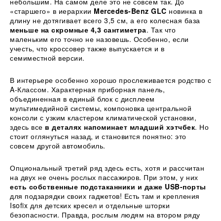
небольшим. На самом деле это не совсем так. До
«старшего» в иерархии
Mercedes-Benz GLC
новинка в
длину не дотягивает всего 3,5 см, а его колесная база
меньше на скромные 4,3 сантиметра
. Так что
маленьким его точно не назовешь. Особенно, если
учесть, что кроссовер также выпускается и в
семиместной версии.
В интерьере особенно хорошо прослеживается родство с
A-Классом. Характерная приборная панель,
объединенная в единый блок с дисплеем
мультимедийной системы, компоновка центральной
консоли с узким кластером климатической установки,
здесь все
в деталях напоминает младший хэтчбек
. Но
стоит оглянуться назад, и становится понятно: это
совсем другой автомобиль.
Опциональный третий ряд здесь есть, хотя и рассчитан
на двух не очень рослых пассажиров. При этом, у них
есть собственные подстаканники и даже USB-порты
для подзарядки своих гаджетов! Есть там и крепления
Isofix для детских кресел и отдельные шторки
безопасности. Правда, рослым людям на втором ряду