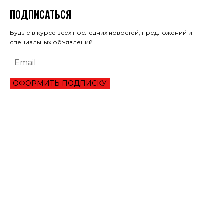
ПОДПИСАТЬСЯ
Будьте в курсе всех последних новостей, предложений и
специальных объявлений.
ОФОРМИТЬ ПОДПИСКУ
ЭКОНОМИКА
ПРЕИМУЩЕСТВА ОНЛАЙН КРЕДИТА «ВАША ГОТИВОЧКА»?
НБУ ОЦЕНИЛ ГЛУБИНУ КВАРТАЛЬНОЕ ПАДЕНИЕ ВВП
ЦЕНА НА ЗОЛОТО УСТАНОВИЛА ИСТОРИЧЕСКИЙ МАКСИМУМ