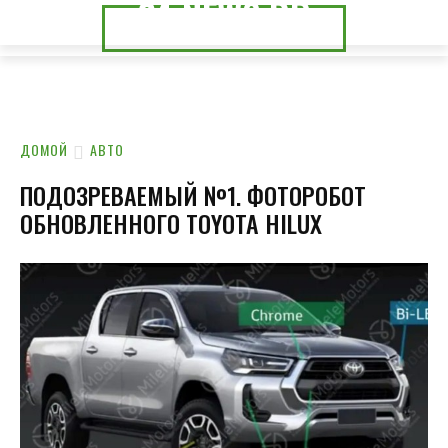
24.NEWS.DP
24.NEWS.CK
ДОМОЙ
АВТО
ПОДОЗРЕВАЕМЫЙ №1. ФОТОРОБОТ
ОБНОВЛЕННОГО TOYOTA HILUX