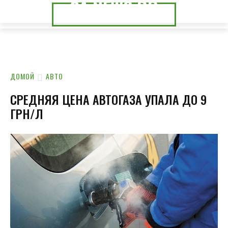
24.NEWS.DP
24.NEWS.CK
ДОМОЙ
АВТО
СРЕДНЯЯ ЦЕНА АВТОГАЗА УПАЛА ДО 9
ГРН/Л